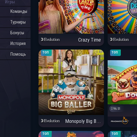
Игры
Команды
Турниры
Бонусы
Crazy Time
История
ТОП
ТОП
Помощь
96.51
Monopoly Big B...
ТОП
ТОП